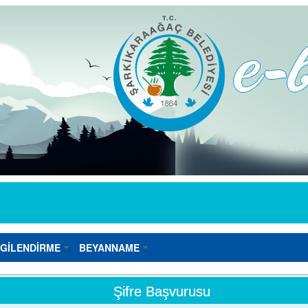
LGİLENDİRME
BEYANNAME
Şifre Başvurusu