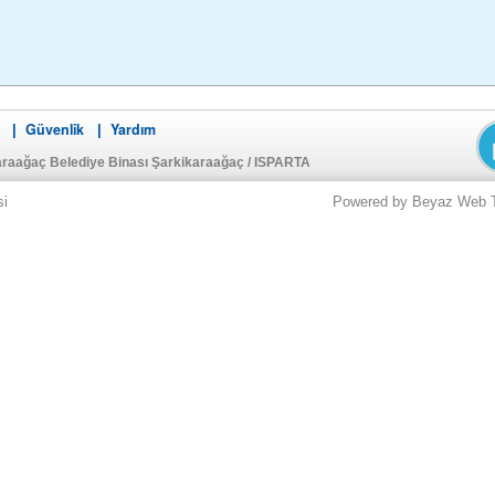
Güvenlik
Yardım
|
|
araağaç Belediye Binası Şarkikaraağaç / ISPARTA
si
Powered by Beyaz Web Tek