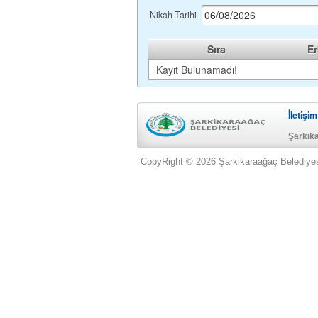
Nikah Tarihi
Sıra
Er
Kayıt Bulunamadı!
İletişim
Şarkık
CopyRight © 2026 Şarkikaraağaç Belediye