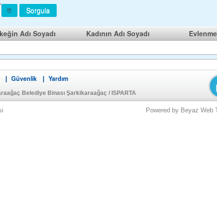
Sorgula
keğin Adı Soyadı
Kadının Adı Soyadı
Evlenme
Güvenlik
Yardım
|
|
araağaç Belediye Binası Şarkikaraağaç / ISPARTA
si
Powered by Beyaz Web Tek